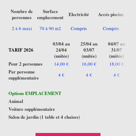
Nombre de
Surface
Electricité
Accés piscine
personnes
emplacement
2 à 6 maxi
70 à 90 m2
Compris
Compris
C
03/04 au
25/04 au
04/07 au
TARIF 2026
24/04
03/07
31/07
(nuitée)
(nuitée)
(nuitée)
Pour 2 personnes
14,00 €
16,00 €
18,00 €
Par personne
4 €
4 €
4 €
supplémentaire
Options EMPLACEMENT
Animal
1
Voiture supplémentaire
2
Salon de jardin (1 table et 4 chaises)
3