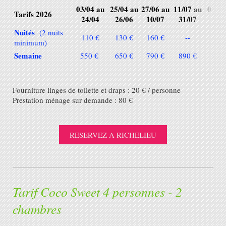
03/04 au
25/04 au
27/06 au
11/07 au
01/08
Tarifs 2026
24/04
26/06
10/07
31/07
21/
Nuités
(2 nuits
110 €
130 €
160 €
--
--
minimum)
Semaine
550 €
650 €
790 €
890 €
990
Fourniture linges de toilette et draps : 20 € / personne
Prestation ménage sur demande : 80 €
RESERVEZ A RICHELIEU
Tarif Coco Sweet 4 personnes - 2
chambres