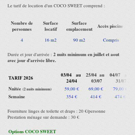
Le tarif de location d'un COCO SWEET comprend :
Nombre de
Surface
Surface
Accès piscine
Ta
personnes
locatif
emplacement
4
16 m2
90 m2
Compris
C
2 nuits minimum en juillet et aout
Durée et jour d'arrivée :
avec jour d'arrivée libre.
03/04 au
25/04 au
04/07 au
TARIF 2026
24/04
03/07
31/07
Nuitée
59,00 €
69,00 €
79,00 €
(2 nuits minimum)
Semaine
354 €
414 €
474 €
Fourniture linges de toilette et draps : 20 €/personne
Prestation ménage sur demande : 30 €
Options COCO SWEET