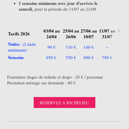
1 semaine minimum avec jour d'arrivée le
samedi,
pour la période du 11/07 au 21/08.
03/04 au
25/04 au
27/06 au
11/07 au
01/08
Tarifs 2026
24/04
26/06
10/07
31/07
21/
Nuités
(2 nuits
90 €
110 €
140 €
--
--
minimum)
Semaine
450 €
550 €
690 €
790 €
890
Fourniture linges de toilette et draps : 20 € / personne
Prestation ménage sur demande : 80 €
RESERVEZ A RICHELIEU